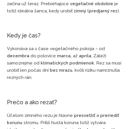
začína už teraz. Prebiehajúce
vegetačné obdobie
je
totiž ideálna šanca, kedy urobiť
zimný
(
predjarný rez
).
Kedy je čas?
Vykonáva sa v čase vegetačného pokoja – od
decembra
do polovice
marca,
až
apríla
. Záleží
samozrejme od
klimatických podmienok
.
Rez sa musí
urobiť len počas dní
bez
mrazu
, kvôli riziku namrznutia
rezných rán.
Prečo a ako rezať?
Účelom zimného rezu je hlavne
presvetliť
a
preriediť
korunu
stromu. Príliš hustá koruna totiž vytvára