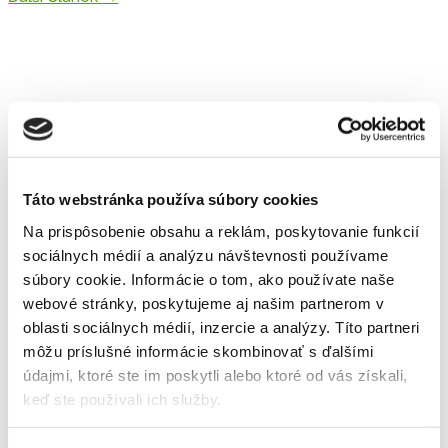
1 názor na “Zimný rez”
Táto webstránka používa súbory cookies
Na prispôsobenie obsahu a reklám, poskytovanie funkcií
sociálnych médií a analýzu návštevnosti používame
Pingback:
Zimný rez stromov | Klacansky .sk
súbory cookie. Informácie o tom, ako používate naše
webové stránky, poskytujeme aj našim partnerom v
oblasti sociálnych médií, inzercie a analýzy. Títo partneri
môžu príslušné informácie skombinovať s ďalšími
údajmi, ktoré ste im poskytli alebo ktoré od vás získali,
keď ste používali ich služby.
Pridajte Komentár