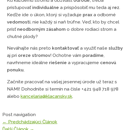
Ku každému stromu a obzvlášť
odrode,
treba
pristupovať
individuálne
a prispôsobiť mu teda aj
rez
.
Keďže ide o úkon, ktorý si vyžaduje
prax
a odborné
vedomosti
, nie každý si naň trúfne. Veď, kto by chcel
prísť
neodborným zásahom
o dobre rodiaci strom a
chutné plody?
Neváhajte nás preto
kontaktovať
a využiť naše
služby
aj pri
oreze stromov
! Ochotne vám
poradíme
,
navrhneme ideálne
riešenie
a vypracujeme
cenovú
ponuku
.
Začnite pracovať na vašej jesennej úrode už teraz s
NAMI! Dohodnite si termín na čísle
+421 948 718 978
alebo
kancelaria@klacansky.sk
.
Post navigation
←
Predchádzajúci Článok
Ďalší Článok
→