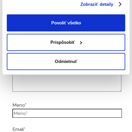
Zobraziť detaily
Vaša e-mailová adresa nebude zverejnená.
Vyžadované polia sú označené
*
Povoliť všetko
Napíšte sem...
Prispôsobiť
Odmietnuť
Meno*
Email*