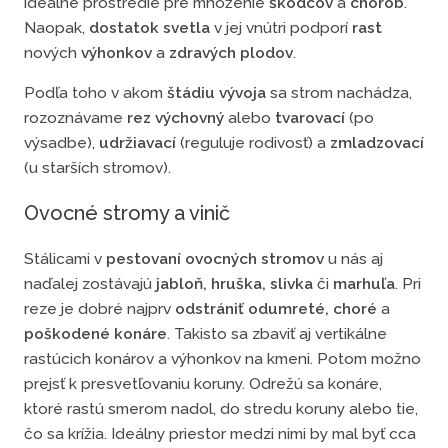
ideálne prostredie pre množenie
škodcov
a
chorôb
.
Naopak,
dostatok svetla
v jej vnútri podporí
rast
nových
výhonkov
a
zdravých plodov
.
Podľa toho v akom
štádiu vývoja
sa strom nachádza,
rozoznávame
rez výchovný
alebo
tvarovací
(po
výsadbe),
udržiavací
(reguluje rodivosť) a
zmladzovací
(u starších stromov).
Ovocné stromy a vinič
Stálicami v
pestovaní ovocných stromov
u nás aj
naďalej zostávajú
jabloň, hruška, slivka
či
marhuľa
. Pri
reze je dobré najprv
odstrániť odumreté, choré
a
poškodené konáre
. Takisto sa zbaviť aj vertikálne
rastúcich konárov a výhonkov na kmeni. Potom možno
prejsť k presvetľovaniu koruny. Odrežú sa konáre,
ktoré rastú smerom nadol, do stredu koruny alebo tie,
čo sa krížia. Ideálny priestor medzi nimi by mal byť cca