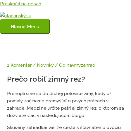
Preskočiť na obsah
Hlavné Menu
1 Komentár
/
Novinky
/ Od
navrhyzahrad
Prečo robiť zimný rez?
Prehupli sme sa do druhej polovice zimy, kedy už
pomaly začíname premýšľať o prvých prácach v
záhrade. Medzi ne určite patrí aj zimný rez, o ktorom sa
dozviete viac v nasledujúcom blogu.
Skúsený záhradkár vie, že cesta k šťavnatému ovociu