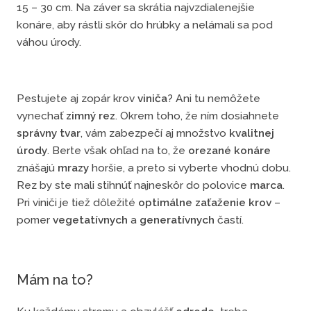
15 – 30 cm. Na záver sa skrátia najvzdialenejšie
konáre, aby rástli skôr do hrúbky a nelámali sa pod
váhou úrody.
Pestujete aj zopár krov
viniča
? Ani tu nemôžete
vynechať
zimný rez
. Okrem toho, že ním dosiahnete
správny tvar
, vám zabezpečí aj množstvo
kvalitnej
úrody
. Berte však ohľad na to, že
orezané konáre
znášajú
mrazy
horšie, a preto si vyberte vhodnú dobu.
Rez by ste mali stihnúť najneskôr do polovice
marca
.
Pri viniči je tiež dôležité
optimálne zaťaženie krov
–
pomer
vegetatívnych
a
generatívnych
častí.
Mám na to?